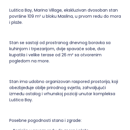
Luštica Bay, Marina Village, ekskluzivan dvosoban stan
površine 109 m² u bloku Maslina, u prvom redu do mora
i plaže.
Stan se sastoji od prostranog dnevnog boravka sa
kuhinjom i trpezarijom, dvije spavaće sobe, dva
kupatila i velike terase od 26 m² sa otvorenim
pogledom na more.
Stan ima udobno organizovan raspored prostorija, koji
obezbjeđuje obilje prirodnog svjetla, zahvaljujući
između ostalog i vrhunskoj poziciji unutar kompleksa
Luštica Bay.
Posebne pogodnosti stana i zgrade: