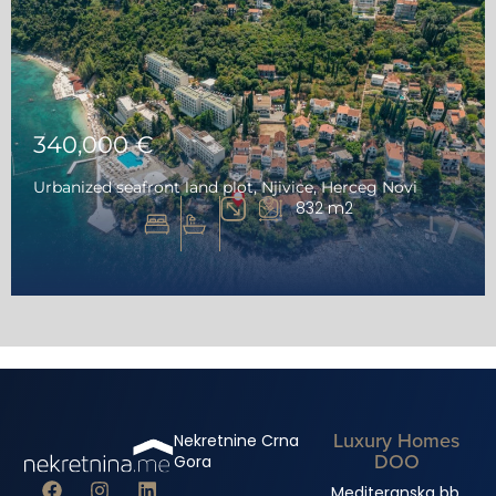
340,000 €
Urbanized seafront land plot, Njivice, Herceg Novi
832 m2
Luxury Homes
Nekretnine Crna
DOO
Gora
Mediteranska bb,