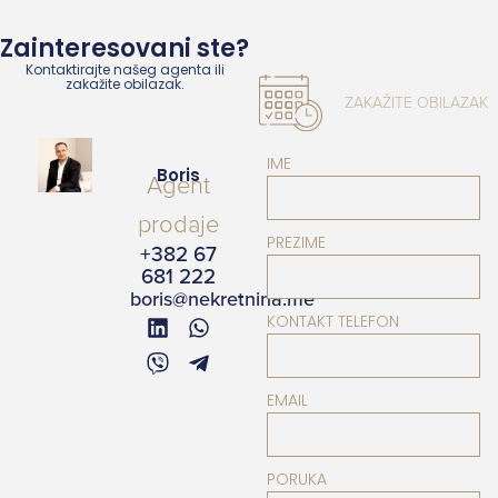
Zainteresovani ste?
Kontaktirajte našeg agenta ili
zakažite obilazak.
ZAKAŽITE OBILAZAK
IME
Boris
Agent
prodaje
PREZIME
+382 67
681 222
boris@nekretnina.me
KONTAKT TELEFON
EMAIL
PORUKA