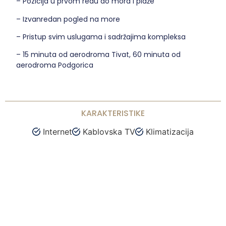
– Pozicija u prvom redu do mora i plaže
– Izvanredan pogled na more
– Pristup svim uslugama i sadržajima kompleksa
– 15 minuta od aerodroma Tivat, 60 minuta od
aerodroma Podgorica
KARAKTERISTIKE
Internet
Kablovska TV
Klimatizacija