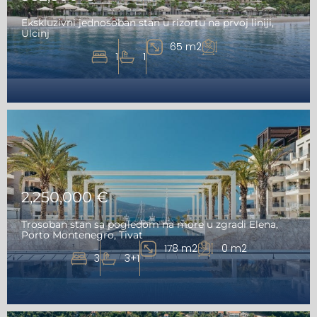
Ekskluzivni jednosoban stan u rizortu na prvoj liniji,
Ulcinj
65 m2
1
1
2,250,000 €
Trosoban stan sa pogledom na more u zgradi Elena,
Porto Montenegro, Tivat
178 m2
0 m2
3
3+1