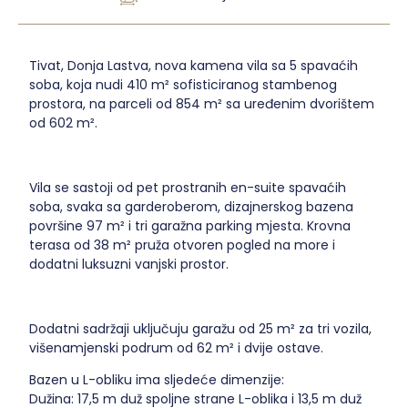
Tivat, Donja Lastva, nova kamena vila sa 5 spavaćih
soba, koja nudi 410 m² sofisticiranog stambenog
prostora, na parceli od 854 m² sa uređenim dvorištem
od 602 m².
Vila se sastoji od pet prostranih en-suite spavaćih
soba, svaka sa garderoberom, dizajnerskog bazena
površine 97 m² i tri garažna parking mjesta. Krovna
terasa od 38 m² pruža otvoren pogled na more i
dodatni luksuzni vanjski prostor.
Dodatni sadržaji uključuju garažu od 25 m² za tri vozila,
višenamjenski podrum od 62 m² i dvije ostave.
Bazen u L-obliku ima sljedeće dimenzije:
Dužina: 17,5 m duž spoljne strane L-oblika i 13,5 m duž