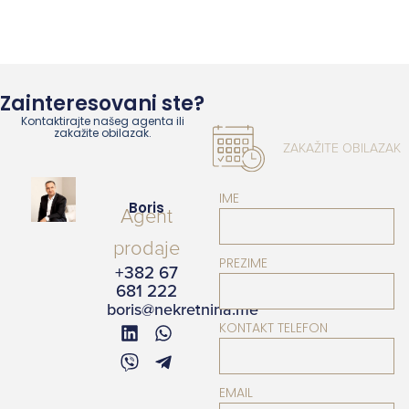
Zainteresovani ste?
Kontaktirajte našeg agenta ili
zakažite obilazak.
ZAKAŽITE OBILAZAK
IME
Boris
Agent
prodaje
PREZIME
+382 67
681 222
boris@nekretnina.me
KONTAKT TELEFON
EMAIL