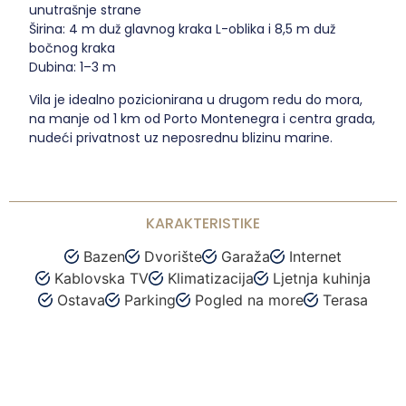
unutrašnje strane
Širina: 4 m duž glavnog kraka L-oblika i 8,5 m duž
bočnog kraka
Dubina: 1–3 m
Vila je idealno pozicionirana u drugom redu do mora,
na manje od 1 km od Porto Montenegra i centra grada,
nudeći privatnost uz neposrednu blizinu marine.
KARAKTERISTIKE
Bazen
Dvorište
Garaža
Internet
Kablovska TV
Klimatizacija
Ljetnja kuhinja
Ostava
Parking
Pogled na more
Terasa