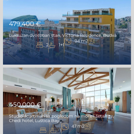
479,400 €
Luksuzan dvosoban stan, Victoria Residence, Budva
94 m2
2
1+1
450,000 €
Studio apartman sa pogledom na more i šetalište,
Chedi hotel, Luštica Bay
47 m2
1