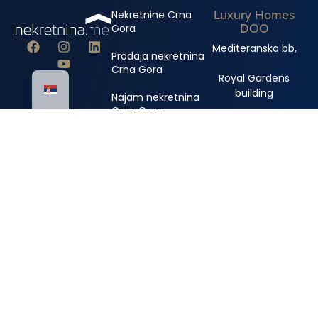
Luxury Homes
Nekretnine Crna
DOO
Gora
Mediteranska bb,
Prodaja nekretnina
Crna Gora
Royal Gardens
building
Najam nekretnina
Crna Gora
+382 67 310 006
+382 67 681 222
info@nekretnina.me
© Copyright 2024 Luxury Homes DOO
Sva prava zadržana
Politika privatnosti
Website designed by
Mahnamahna