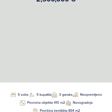
5 sobe
5 kupatila
3 garaža
Neopremljeno
Povrsina objekta 410 m2
Novogradnja
Površina zemljišta 854 m2