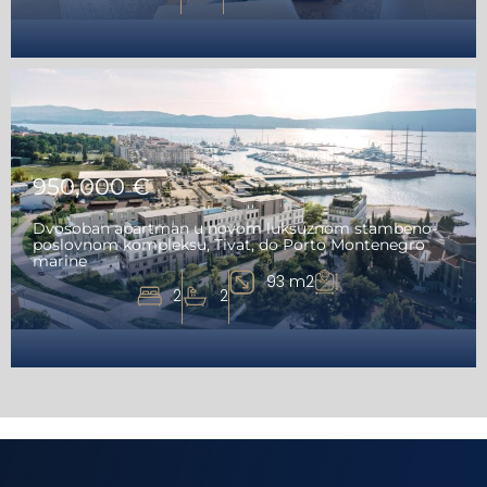
950,000 €
Dvosoban apartman u novom luksuznom stambeno-
poslovnom kompleksu, Tivat, do Porto Montenegro
marine
93 m2
2
2