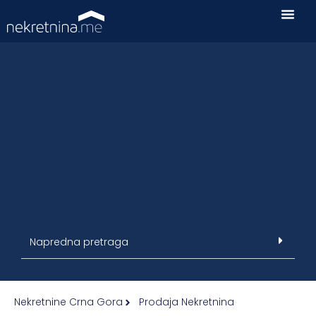
Napredna pretraga
Nekretnine Crna Gora
Prodaja Nekretnina