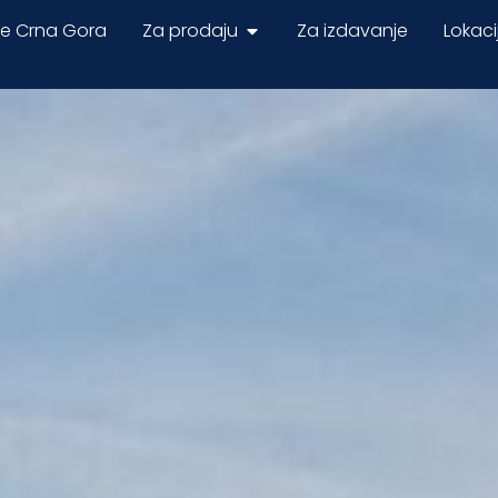
ne Crna Gora
Za prodaju
Za izdavanje
Lokaci