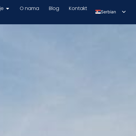
je
O nama
Blog
Kontakt
Serbian
English
Russian