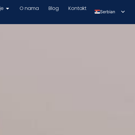
je
O nama
Blog
Kontakt
Serbian
English
Russian