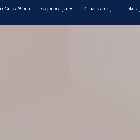
ne Crna Gora
Za prodaju
Za izdavanje
Lokaci