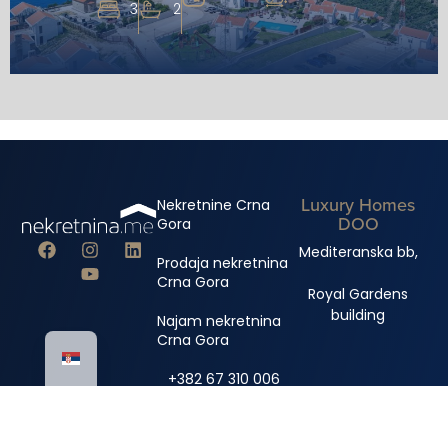
3
2
Luxury Homes
Nekretnine Crna
DOO
Gora
Mediteranska bb,
Prodaja nekretnina
Crna Gora
Royal Gardens
building
Najam nekretnina
Crna Gora
+382 67 310 006
+382 67 681 222