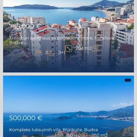
755,000 €
Trosoban penthaus sa pogledom more, Rafailovići,
Budva
204 m2
3
3+1
500,000 €
Kompleks luksuznih vila, Blizikuće, Budva
150 m2
350 m2