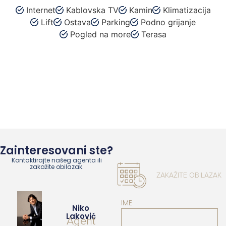
Internet
Kablovska TV
Kamin
Klimatizacija
Lift
Ostava
Parking
Podno grijanje
Pogled na more
Terasa
Zainteresovani ste?
Kontaktirajte našeg agenta ili
zakažite obilazak.
ZAKAŽITE OBILAZAK
IME
Niko
Laković
Agent