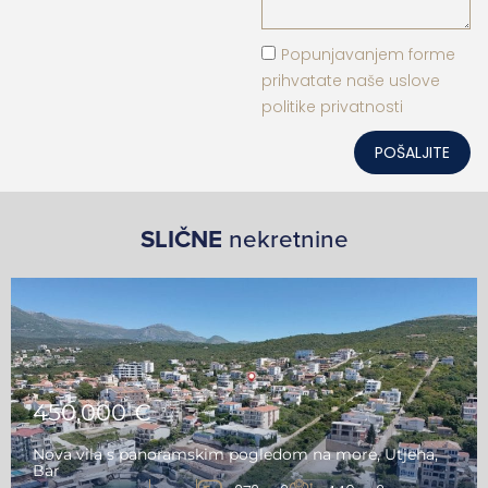
Popunjavanjem forme
prihvatate naše uslove
politike privatnosti
POŠALJITE
SLIČNE
nekretnine
450,000 €
Nova vila s panoramskim pogledom na more, Utjeha,
Bar