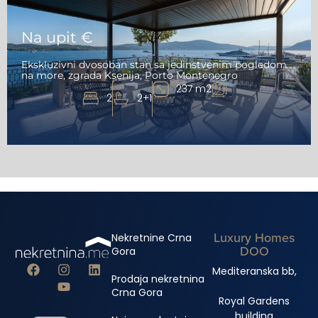
Na upit €
Ekskluzivni dvosoban stan sa jedinstvenim pogledom
na more, zgrada Ksenija, Porto Montenegro
237 m2
2
2+1
Luxury Homes
Nekretnine Crna
DOO
Gora
Mediteranska bb,
Prodaja nekretnina
Crna Gora
Royal Gardens
building