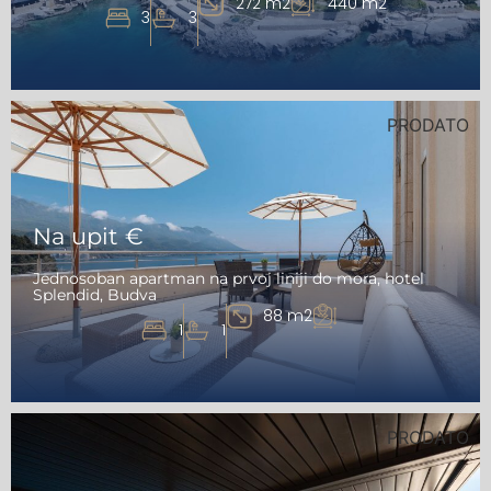
272 m2
440 m2
3
3
PRODATO
Na upit €
Jednosoban apartman na prvoj liniji do mora, hotel
Splendid, Budva
88 m2
1
1
PRODATO