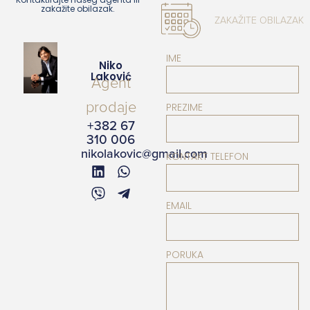
zakažite obilazak.
ZAKAŽITE OBILAZAK
IME
Niko
Laković
Agent
prodaje
PREZIME
+382 67
310 006
nikolakovic@gmail.com
KONTAKT TELEFON
EMAIL
PORUKA